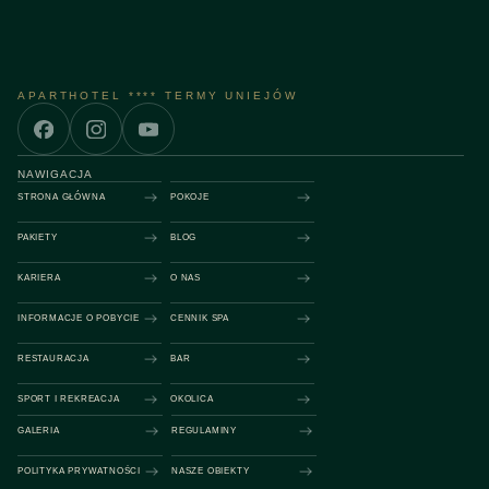
APARTHOTEL **** TERMY UNIEJÓW
NAWIGACJA
STRONA GŁÓWNA
POKOJE
PAKIETY
BLOG
KARIERA
O NAS
INFORMACJE O POBYCIE
CENNIK SPA
RESTAURACJA
BAR
SPORT I REKREACJA
OKOLICA
GALERIA
REGULAMINY
POLITYKA PRYWATNOŚCI
NASZE OBIEKTY