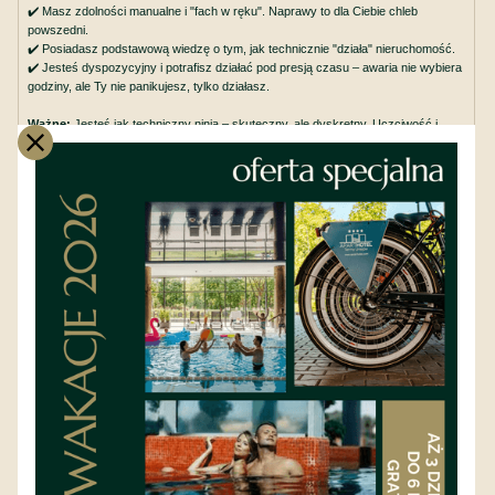
✔️ Masz zdolności manualne i "fach w ręku". Naprawy to dla Ciebie chleb
powszedni.
✔️ Posiadasz podstawową wiedzę o tym, jak technicznie "działa" nieruchomość.
✔️ Jesteś dyspozycyjny i potrafisz działać pod presją czasu – awaria nie wybiera
godziny, ale Ty nie panikujesz, tylko działasz.
Ważne:
Jesteś jak techniczny ninja – skuteczny, ale dyskretny. Uczciwość i
wysoka kultura osobista to u nas podstawa, bo pracujemy w miejscu, gdzie
Goście szukają intymności i spokoju.
✔️ Po prostu masz pozytywne usposobienie do ludzi i problemów.
Co my dajemy Tobie?
✔️ Pracę w miejscu, które jest unikalne na skalę Polski (serio, nikt inny nie ma
term w pokojach!).
✔️ Naprawdę przyjazną atmosferę – lubimy się tu i gramy do jednej bramki.
✔️ Szkolenie wdrożeniowe z naszych standardów, żebyś czuł się pewnie od
pierwszego dnia.
✔️ Możliwość rozwoju zawodowego.
✔️ Zniżkę pracowniczą na obiady w naszej restauracji (bo bohater drugiego planu
musi dobrze zjeść!).