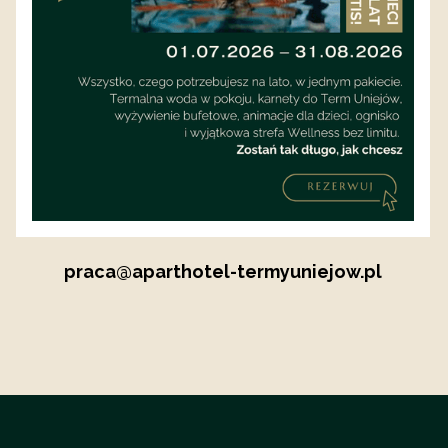
Czujesz, że to o Tobie? Aplikuj!
Wyślij nam swoje CV (życiorys) wraz ze
zdjęciem i listem motywacyjnym.
Pamiętaj, aby w CV zawrzeć klauzulę o zgodzie
na przetwarzanie danych osobowych.
praca@aparthotel-termyuniejow.pl