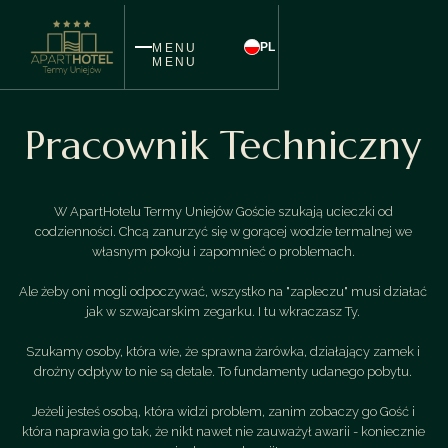
PL
MENU
MENU
Pracownik Techniczny
W ApartHotelu Termy Uniejów Goście szukają ucieczki od
codzienności. Chcą zanurzyć się w gorącej wodzie termalnej we
własnym pokoju i zapomnieć o problemach.
Ale żeby oni mogli odpoczywać, wszystko na "zapleczu" musi działać
jak w szwajcarskim zegarku. I tu wkraczasz Ty.
Szukamy osoby, która wie, że sprawna żarówka, działający zamek i
drożny odpływ to nie są detale. To fundamenty udanego pobytu.
Jeżeli jesteś osobą, która widzi problem, zanim zobaczy go Gość i
która naprawia go tak, że nikt nawet nie zauważył awarii - koniecznie