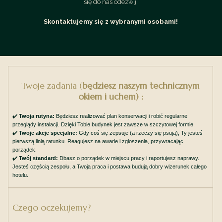
się do nas odezwij!
Skontaktujemy się z wybranymi osobami!
Twoje zadania (
będziesz naszym technicznym
okiem i uchem) :
✔️
Twoja rutyna:
Będziesz realizować plan konserwacji i robić regularne
przeglądy instalacji. Dzięki Tobie budynek jest zawsze w szczytowej formie.
✔️
Twoje akcje specjalne:
Gdy coś się zepsuje (a rzeczy się psują), Ty jesteś
pierwszą linią ratunku. Reagujesz na awarie i zgłoszenia, przywracając
porządek.
✔️
Twój standard:
Dbasz o porządek w miejscu pracy i raportujesz naprawy.
Jesteś częścią zespołu, a Twoja praca i postawa budują dobry wizerunek całego
hotelu.
Czego oczekujemy?