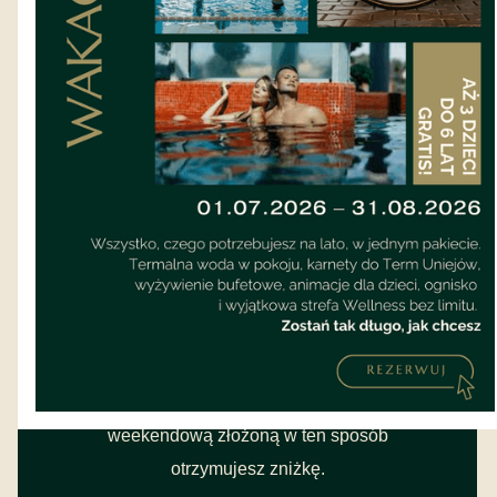
dostawek i bez opcji pobytu z dziećmi.
To
świadomy wybór: ten pakiet jest dla Ciebie i
Twojej pracy. Dzieci zasługują na
dedykowany wyjazd, a ten jest dla Ciebie.
Bonus na weekend
Skończyłeś tydzień roboczy, termy są za
rogiem, wanna jest w łazience. Szkoda
wracać. Zostań na weekend i zaproś
partnera, przyjaciela albo całą rodzinę.
Wystarczy skontaktować się z recepcją
telefonicznie lub mailowo przed
przyjazdem.
Za każdą rezerwację
weekendową złożoną w ten sposób
otrzymujesz zniżkę.