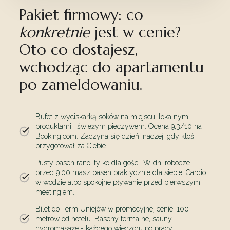
Pakiet firmowy: co
konkretnie
jest w cenie?
Oto co dostajesz,
wchodząc do apartamentu
po zameldowaniu.
Bufet z wyciskarką soków na miejscu, lokalnymi
produktami i świeżym pieczywem. Ocena 9,3/10 na
Booking.com. Zaczyna się dzień inaczej, gdy ktoś
przygotował za Ciebie.
Pusty basen rano, tylko dla gości. W dni robocze
przed 9:00 masz basen praktycznie dla siebie. Cardio
w wodzie albo spokojne pływanie przed pierwszym
meetingiem.
Bilet do Term Uniejów w promocyjnej cenie. 100
metrów od hotelu. Baseny termalne, sauny,
hydromasaże - każdego wieczoru po pracy.