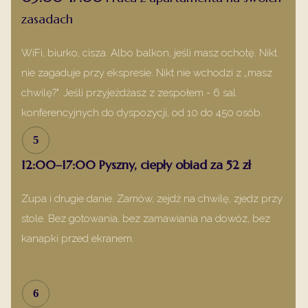
zasadach
WiFi, biurko, cisza. Albo balkon, jeśli masz ochotę. Nikt
nie zagaduje przy ekspresie. Nikt nie wchodzi z „masz
chwilę?". Jeśli przyjeżdżasz z zespołem - 6 sal
konferencyjnych do dyspozycji, od 10 do 450 osób.
5
12:00–17:00 Pyszny, ciepły obiad za 52 zł
Zupa i drugie danie. Zamów, zejdź na chwilę, zjedz przy
stole. Bez gotowania, bez zamawiania na dowóz, bez
kanapki przed ekranem.
6