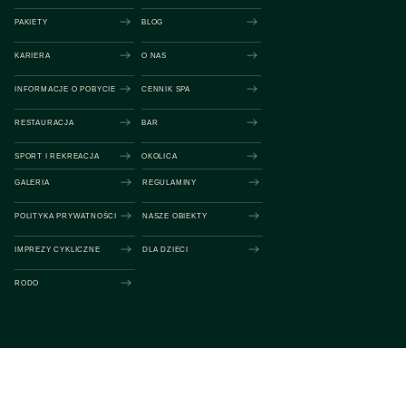
PAKIETY
BLOG
KARIERA
O NAS
INFORMACJE O POBYCIE
CENNIK SPA
RESTAURACJA
BAR
SPORT I REKREACJA
OKOLICA
GALERIA
REGULAMINY
POLITYKA PRYWATNOŚCI
NASZE OBIEKTY
IMPREZY CYKLICZNE
DLA DZIECI
RODO