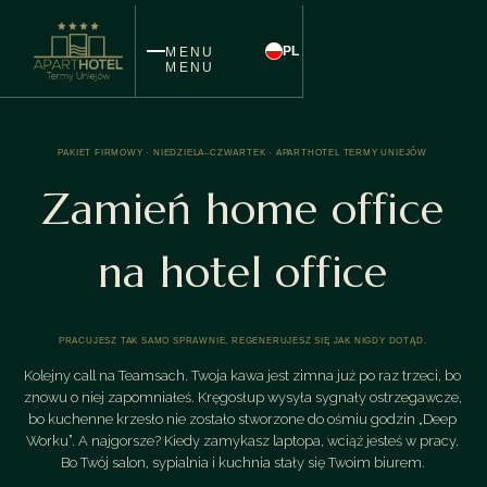
PL
MENU
MENU
PAKIET FIRMOWY · NIEDZIELA–CZWARTEK · APARTHOTEL TERMY UNIEJÓW
Zamień home office
na hotel office
PRACUJESZ TAK SAMO SPRAWNIE, REGENERUJESZ SIĘ JAK NIGDY DOTĄD.
Kolejny call na Teamsach. Twoja kawa jest zimna już po raz trzeci, bo
znowu o niej zapomniałeś. Kręgosłup wysyła sygnały ostrzegawcze,
bo kuchenne krzesło nie zostało stworzone do ośmiu godzin „Deep
Worku”. A najgorsze? Kiedy zamykasz laptopa, wciąż jesteś w pracy.
Bo Twój salon, sypialnia i kuchnia stały się Twoim biurem.