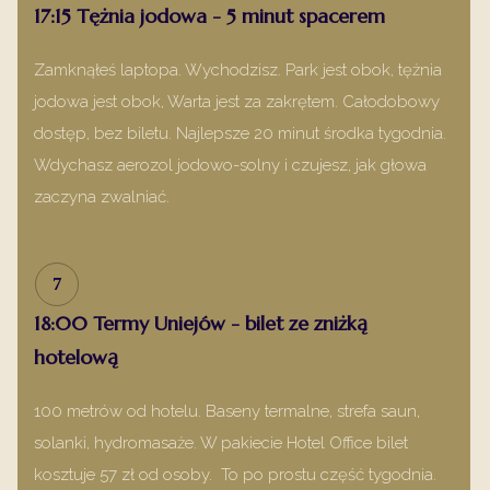
17:15 Tężnia jodowa - 5 minut spacerem
Zamknąłeś laptopa. Wychodzisz. Park jest obok, tężnia
jodowa jest obok, Warta jest za zakrętem. Całodobowy
dostęp, bez biletu. Najlepsze 20 minut środka tygodnia.
Wdychasz aerozol jodowo-solny i czujesz, jak głowa
zaczyna zwalniać.
7
18:00 Termy Uniejów - bilet ze zniżką
hotelową
100 metrów od hotelu. Baseny termalne, strefa saun,
solanki, hydromasaże. W pakiecie Hotel Office bilet
kosztuje 57 zł od osoby. To po prostu część tygodnia.