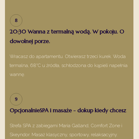
8
20:30 Wanna z termalną wodą. W pokoju. O
dowolnej porze.
Wracasz do apartamentu. Otwierasz trzeci kurek. Woda
termalna, 68°C u źródła, schłodzona do kąpieli napełnia
wannę.
9
OpcjonalnieSPA i masaże - dokup kiedy chcesz
Strefa SPA z zabiegami Maria Galland, Comfort Zone i
Skeyndor. Masaż klasyczny, sportowy, relaksacyjny.