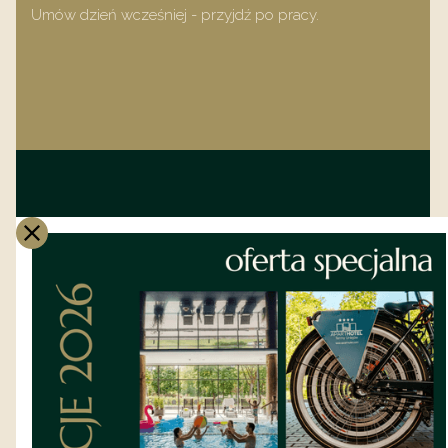
Umów dzień wcześniej - przyjdź po pracy.
Ważne informacje o
pakiecie
Pakiet Hotel Office obowiązuje od
niedzieli
do czwartku
- wtedy hotel jest spokojniejszy,
basen bardziej kameralny, a całe miejsce
bardziej Twoje. Dostępne są wyłącznie
pokoje jedno i dwuosobowe bez