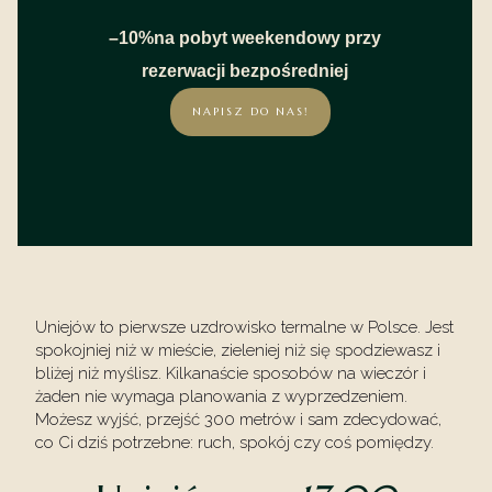
–10%na pobyt weekendowy przy
rezerwacji bezpośredniej
NAPISZ DO NAS!
Uniejów to pierwsze uzdrowisko termalne w Polsce. Jest
spokojniej niż w mieście, zieleniej niż się spodziewasz i
bliżej niż myślisz. Kilkanaście sposobów na wieczór i
żaden nie wymaga planowania z wyprzedzeniem.
Możesz wyjść, przejść 300 metrów i sam zdecydować,
co Ci dziś potrzebne: ruch, spokój czy coś pomiędzy.