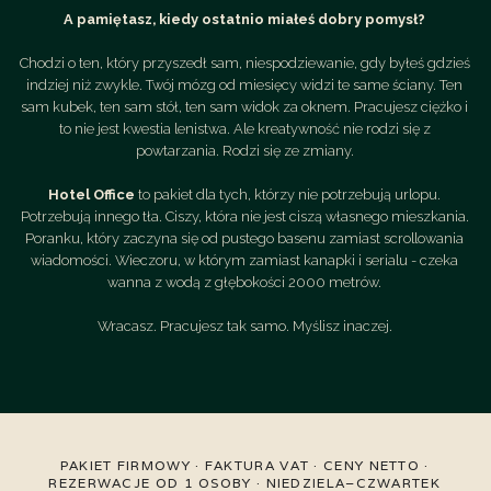
A pamiętasz, kiedy ostatnio miałeś dobry pomysł?
Chodzi o ten, który przyszedł sam, niespodziewanie, gdy byłeś gdzieś
indziej niż zwykle. Twój mózg od miesięcy widzi te same ściany. Ten
sam kubek, ten sam stół, ten sam widok za oknem. Pracujesz ciężko i
to nie jest kwestia lenistwa. Ale kreatywność nie rodzi się z
powtarzania. Rodzi się ze zmiany.
Hotel Office
to pakiet dla tych, którzy nie potrzebują urlopu.
Potrzebują innego tła. Ciszy, która nie jest ciszą własnego mieszkania.
Poranku, który zaczyna się od pustego basenu zamiast scrollowania
wiadomości. Wieczoru, w którym zamiast kanapki i serialu - czeka
wanna z wodą z głębokości 2000 metrów.
Wracasz. Pracujesz tak samo. Myślisz inaczej.
PAKIET FIRMOWY · FAKTURA VAT · CENY NETTO ·
REZERWACJE OD 1 OSOBY · NIEDZIELA–CZWARTEK