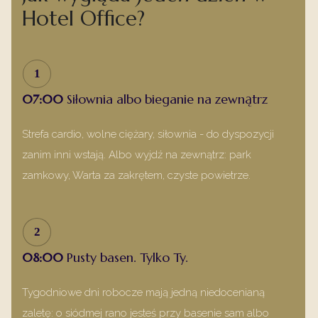
Hotel Office?
1
07:00
Siłownia albo bieganie na zewnątrz
Strefa cardio, wolne ciężary, siłownia - do dyspozycji
zanim inni wstają. Albo wyjdź na zewnątrz: park
zamkowy, Warta za zakrętem, czyste powietrze.
2
08:00
Pusty basen. Tylko Ty.
Tygodniowe dni robocze mają jedną niedocenianą
zaletę: o siódmej rano jesteś przy basenie sam albo