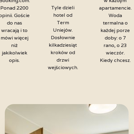
Booking.com.
w każdym
Tyle dzieli
Ponad 2200
apartamencie.
hotel od
opinii. Goście
Woda
Term
do nas
termalna o
Uniejów.
wracają i to
każdej porze
Dosłownie
mówi więcej
doby: o 7
kilkadziesiąt
niż
rano, o 23
kroków od
jakikolwiek
wieczór.
drzwi
opis.
Kiedy chcesz.
wejściowych.