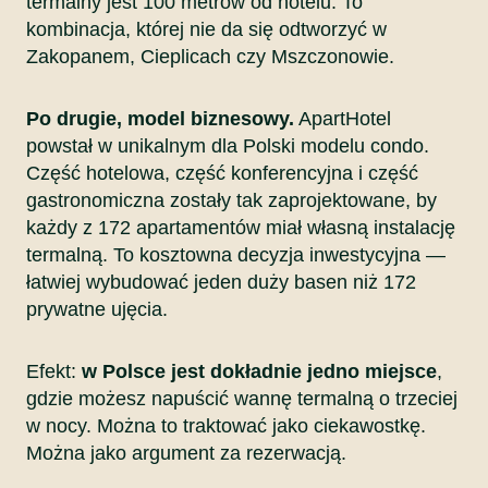
termalny jest 100 metrów od hotelu. To
kombinacja, której nie da się odtworzyć w
Zakopanem, Cieplicach czy Mszczonowie.
Po drugie, model biznesowy.
ApartHotel
powstał w unikalnym dla Polski modelu condo.
Część hotelowa, część konferencyjna i część
gastronomiczna zostały tak zaprojektowane, by
każdy z 172 apartamentów miał własną instalację
termalną. To kosztowna decyzja inwestycyjna —
łatwiej wybudować jeden duży basen niż 172
prywatne ujęcia.
Efekt:
w Polsce jest dokładnie jedno miejsce
,
gdzie możesz napuścić wannę termalną o trzeciej
w nocy. Można to traktować jako ciekawostkę.
Można jako argument za rezerwacją.