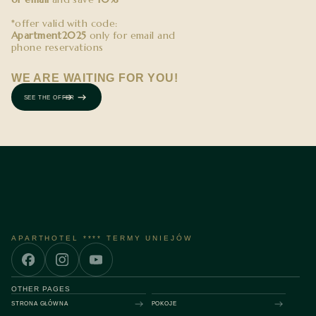
*offer valid with code:
Apartment2025
only for email and
phone reservations
WE ARE WAITING FOR YOU!
SEE THE OFFER
APARTHOTEL **** TERMY UNIEJÓW
OTHER PAGES
STRONA GŁÓWNA
POKOJE