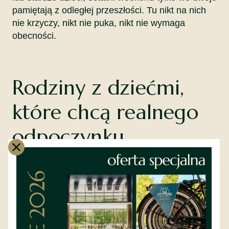
pamiętają z odległej przeszłości. Tu nikt na nich
nie krzyczy, nikt nie puka, nikt nie wymaga
obecności.
Rodziny z dziećmi,
które chcą realnego
odpoczynku
Dzieciaki idą na publiczne baseny w ciągu dnia (3
minuty pieszo). Wieczorem zasypiają w drugim
pokoju apartamentu.
Rodzice mają wannę
termalną i dwie godziny ciszy.
To różnica
między „weekendem z dziećmi" a „weekendem z