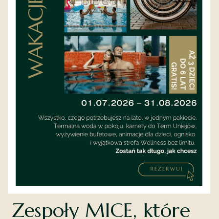
dziećmi i sobą".
Soliści — wellness na
własny rachunek
Coraz większy segment. Kobieta lub mężczyzna
35+, który raz na kwartał potrzebuje dnia bez
nikogo. Książka, wanna, śniadanie do 11:00, brak
rozmów. Hotel ze wspólnym basenem nie nadaje
się do tej misji. Hotel z termami w pokoju — tak.
Zespoły MICE, które