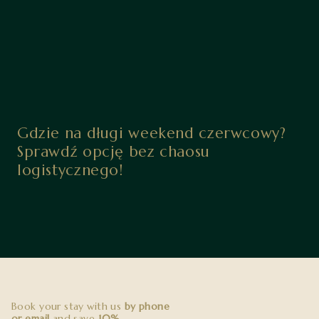
Gdzie na długi weekend czerwcowy?
Sprawdź opcję bez chaosu
logistycznego!
Book your stay with us
by phone
or email
and save
10%