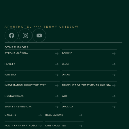
APARTHOTEL **** TERMY UNIEJÓW
OTHER PAGES
STRONA GŁÓWNA
POKOJE
PAKIETY
BLOG
KARIERA
O NAS
INFORMATION ABOUT THE STAY
PRICE LIST OF TREATMENTS AND SPA
RESTAURACJA
BAR
SPORT I REKREACJA
OKOLICA
GALLERY
REGULATIONS
POLITYKA PRYWATNOŚCI
OUR FACILITIES